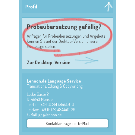
Profil
Probeübersetzung gefällig?
Anfragen für Probeübersetzungen und Angebote
können Sie auf der Desktop-Version unserer
Homepage stellen.
Zur Desktop-Version
Lennon.de Language Service
Translations, Editing & Copywriting
Lütke Gasse 21
D-48143 Münster
Telefon: +49 (0)251 484440-0
Telefax: +49 (0)251 484440-29
E-Mail: go@lennon.de
Kontaktanfrage per
E-Mail