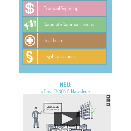
Financial Reporting
Corporate Communications
Healthcare
Legal Translations
NEU:
» Das LENNON Erklärvideo «