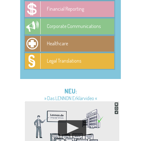
Financial Reporting
Corporate Communications
Healthcare
Legal Translations
NEU:
» Das LENNON Erklärvideo «