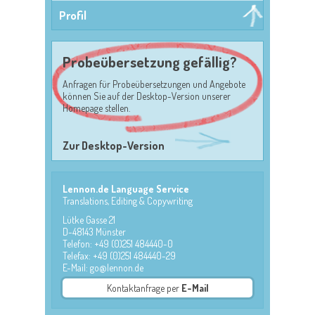
Profil
Probeübersetzung gefällig?
Anfragen für Probeübersetzungen und Angebote
können Sie auf der Desktop-Version unserer
Homepage stellen.
Zur Desktop-Version
Lennon.de Language Service
Translations, Editing & Copywriting
Lütke Gasse 21
D-48143 Münster
Telefon: +49 (0)251 484440-0
Telefax: +49 (0)251 484440-29
E-Mail: go@lennon.de
Kontaktanfrage per
E-Mail